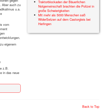
tionen gegen
Traktorblockaden der Bäuerlichen
. Aber auch zu
Notgemeinschaft brachten die Polizei in
dikalimus u.a.
große Schwierigkeiten
ie
Mit mehr als 5000 Menschen saß
WiderSetzen auf dem Castorgleis bei
Harlingen
nis vom
ement
egen
lentwicklungen.
 zu eigenem
)
e z.B.
te in das neue
Back to Top