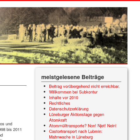
meistgelesene Beiträge
Beitrag vorübergehend nicht erreichbar.
Willkommen bei Subkontur
Inhalte vor 2010
Rechtliches
Datenschutzerklärung
Lüneburger Aktionstage gegen
Atomkraft
tos und
Atommülltransporte? Non! Njet! Nein!
998 bis 2011
Castortransport nach Lubmin:
nd
Mahnwache in Lüneburg