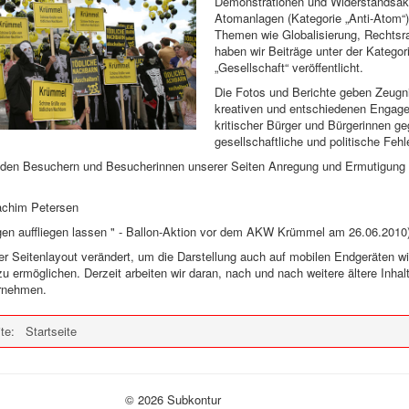
Demonstrationen und Widerstandsak
Atomanlagen (Kategorie „Anti-Atom“)
Themen wie Globalisierung, Rechtsra
haben wir Beiträge unter der Kategor
„Gesellschaft“ veröffentlicht.
Die Fotos und Berichte geben Zeug
kreativen und entschiedenen Engag
kritischer Bürger und Bürgerinnen g
gesellschaftliche und politische Feh
den Besuchern und Besucherinnen unserer Seiten Anregung und Ermutigung
achim Petersen
gen auffliegen lassen " - Ballon-Aktion vor dem AKW Krümmel am 26.06.2010
r Seitenlayout verändert, um die Darstellung auch auf mobilen Endgeräten wi
 ermöglichen. Derzeit arbeiten wir daran, nach und nach weitere ältere Inhal
rnehmen.
ite:
Startseite
© 2026 Subkontur