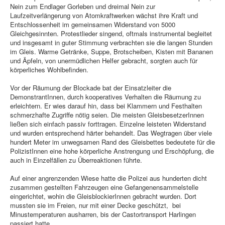
Nein zum Endlager Gorleben und dreimal Nein zur
Laufzeitverlängerung von Atomkraftwerken wächst ihre Kraft und
Entschlossenheit im gemeinsamen Widerstand von 5000
Gleichgesinnten. Protestlieder singend, oftmals instrumental begleitet
und insgesamt in guter Stimmung verbrachten sie die langen Stunden
im Gleis. Warme Getränke, Suppe, Brotscheiben, Kisten mit Bananen
und Äpfeln, von unermüdlichen Helfer gebracht, sorgten auch für
körperliches Wohlbefinden.
Vor der Räumung der Blockade bat der Einsatzleiter die
DemonstrantInnen, durch kooperatives Verhalten die Räumung zu
erleichtern. Er wies darauf hin, dass bei Klammern und Festhalten
schmerzhafte Zugriffe nötig seien. Die meisten GleisbesetzerInnen
ließen sich einfach passiv forttragen. Einzelne leisteten Widerstand
und wurden entsprechend härter behandelt. Das Wegtragen über viele
hundert Meter im unwegsamen Rand des Gleisbettes bedeutete für die
PolizistInnen eine hohe körperliche Anstrengung und Erschöpfung, die
auch in Einzelfällen zu Überreaktionen führte.
Auf einer angrenzenden Wiese hatte die Polizei aus hunderten dicht
zusammen gestellten Fahrzeugen eine Gefangenensammelstelle
eingerichtet, wohin die GleisblockierInnen gebracht wurden. Dort
mussten sie im Freien, nur mit einer Decke geschützt, bei
Minustemperaturen ausharren, bis der Castortransport Harlingen
passiert hatte.